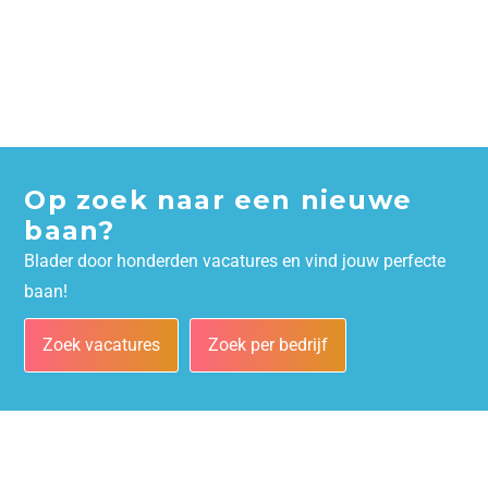
Op zoek naar een nieuwe
baan?
Blader door honderden vacatures en vind jouw perfecte
baan!
Zoek vacatures
Zoek per bedrijf