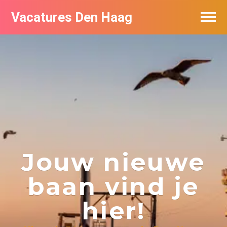
Vacatures Den Haag
Vacatures per bedrijf in Den Haag
Populair
Jouw nieuwe
baan vind je
hier!