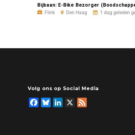
Bijbaan: E-Bike Bezorger (Boodschappen
Flink
Den Haag
1 dag geleden g
Volg ons op Social Media
F
Bl
Li
X
F
a
u
n
e
c
e
k
e
e
s
e
d