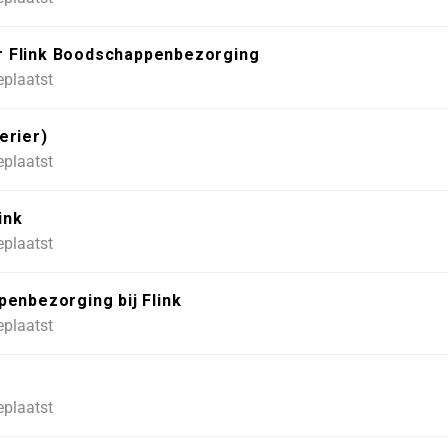
oor Flink Boodschappenbezorging
eplaatst
erier)
eplaatst
ink
eplaatst
enbezorging bij Flink
eplaatst
eplaatst