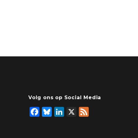
Volg ons op Social Media
F
Bl
Li
X
F
a
u
n
e
c
e
k
e