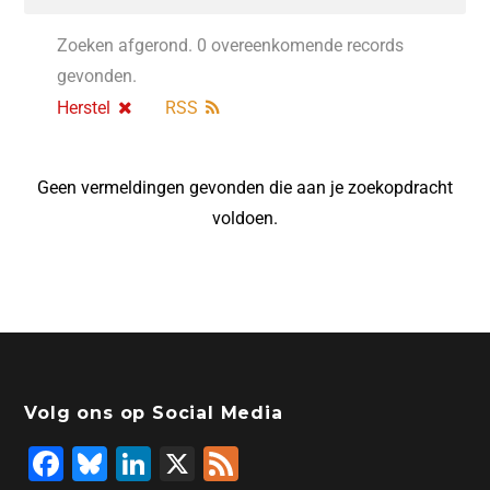
Zoeken afgerond. 0 overeenkomende records
gevonden.
Herstel
RSS
Geen vermeldingen gevonden die aan je zoekopdracht
voldoen.
Volg ons op Social Media
F
Bl
Li
X
F