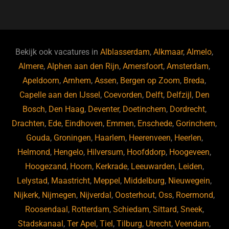
a
u
n
e
c
e
k
e
e
s
e
d
b
ky
dI
Bekijk ook vacatures in
Alblasserdam
,
Alkmaar
,
Almelo
,
o
n
Almere
,
Alphen aan den Rijn
,
Amersfoort
,
Amsterdam
,
Apeldoorn
,
Arnhem
,
Assen
,
Bergen op Zoom
,
Breda
,
o
Capelle aan den IJssel
,
Coevorden
,
Delft
,
Delfzijl
,
Den
k
Bosch
,
Den Haag
,
Deventer
,
Doetinchem
,
Dordrecht
,
Drachten
,
Ede
,
Eindhoven
,
Emmen
,
Enschede
,
Gorinchem
,
Gouda
,
Groningen
,
Haarlem
,
Heerenveen
,
Heerlen
,
Helmond
,
Hengelo
,
Hilversum
,
Hoofddorp
,
Hoogeveen
,
Hoogezand
,
Hoorn
,
Kerkrade
,
Leeuwarden
,
Leiden
,
Lelystad
,
Maastricht
,
Meppel
,
Middelburg
,
Nieuwegein
,
Nijkerk
,
Nijmegen
,
Nijverdal
,
Oosterhout
,
Oss
,
Roermond
,
Roosendaal
,
Rotterdam
,
Schiedam
,
Sittard
,
Sneek
,
Stadskanaal
,
Ter Apel
,
Tiel
,
Tilburg
,
Utrecht
,
Veendam
,