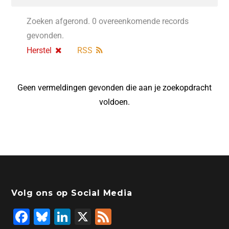
Zoeken afgerond. 0 overeenkomende records
gevonden.
Herstel
RSS
Geen vermeldingen gevonden die aan je zoekopdracht
voldoen.
Volg ons op Social Media
F
Bl
Li
X
F