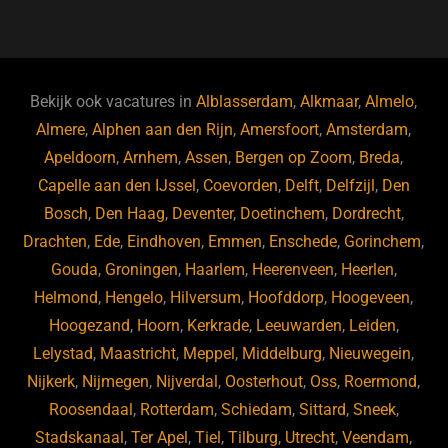
a
u
n
e
c
e
k
e
e
s
e
d
b
ky
dI
Bekijk ook vacatures in
Alblasserdam
,
Alkmaar
,
Almelo
,
o
n
Almere
,
Alphen aan den Rijn
,
Amersfoort
,
Amsterdam
,
Apeldoorn
,
Arnhem
,
Assen
,
Bergen op Zoom
,
Breda
,
o
Capelle aan den IJssel
,
Coevorden
,
Delft
,
Delfzijl
,
Den
k
Bosch
,
Den Haag
,
Deventer
,
Doetinchem
,
Dordrecht
,
Drachten
,
Ede
,
Eindhoven
,
Emmen
,
Enschede
,
Gorinchem
,
Gouda
,
Groningen
,
Haarlem
,
Heerenveen
,
Heerlen
,
Helmond
,
Hengelo
,
Hilversum
,
Hoofddorp
,
Hoogeveen
,
Hoogezand
,
Hoorn
,
Kerkrade
,
Leeuwarden
,
Leiden
,
Lelystad
,
Maastricht
,
Meppel
,
Middelburg
,
Nieuwegein
,
Nijkerk
,
Nijmegen
,
Nijverdal
,
Oosterhout
,
Oss
,
Roermond
,
Roosendaal
,
Rotterdam
,
Schiedam
,
Sittard
,
Sneek
,
Stadskanaal
,
Ter Apel
,
Tiel
,
Tilburg
,
Utrecht
,
Veendam
,