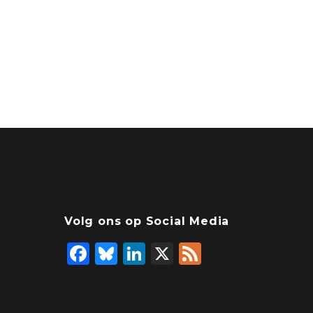
Volg ons op Social Media
F
Bl
Li
X
F
a
u
n
e
c
e
k
e