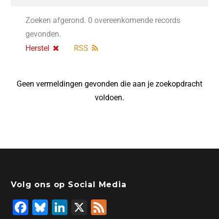
Zoeken afgerond. 0 overeenkomende records
gevonden.
Herstel
RSS
Geen vermeldingen gevonden die aan je zoekopdracht
voldoen.
Volg ons op Social Media
F
Bl
Li
X
F