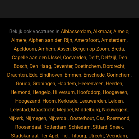
a
u
n
e
c
e
k
e
e
s
e
d
b
ky
dI
Bekijk ook vacatures in
Alblasserdam
,
Alkmaar
,
Almelo
,
o
n
Almere
,
Alphen aan den Rijn
,
Amersfoort
,
Amsterdam
,
Apeldoorn
,
Arnhem
,
Assen
,
Bergen op Zoom
,
Breda
,
o
Capelle aan den IJssel
,
Coevorden
,
Delft
,
Delfzijl
,
Den
k
Bosch
,
Den Haag
,
Deventer
,
Doetinchem
,
Dordrecht
,
Drachten
,
Ede
,
Eindhoven
,
Emmen
,
Enschede
,
Gorinchem
,
Gouda
,
Groningen
,
Haarlem
,
Heerenveen
,
Heerlen
,
Helmond
,
Hengelo
,
Hilversum
,
Hoofddorp
,
Hoogeveen
,
Hoogezand
,
Hoorn
,
Kerkrade
,
Leeuwarden
,
Leiden
,
Lelystad
,
Maastricht
,
Meppel
,
Middelburg
,
Nieuwegein
,
Nijkerk
,
Nijmegen
,
Nijverdal
,
Oosterhout
,
Oss
,
Roermond
,
Roosendaal
,
Rotterdam
,
Schiedam
,
Sittard
,
Sneek
,
Stadskanaal
,
Ter Apel
,
Tiel
,
Tilburg
,
Utrecht
,
Veendam
,