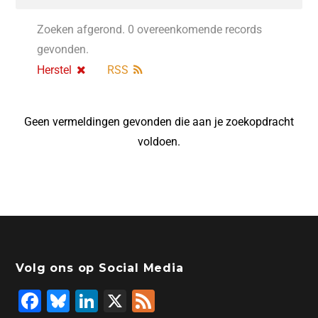
Zoeken afgerond. 0 overeenkomende records
gevonden.
Herstel
RSS
Geen vermeldingen gevonden die aan je zoekopdracht
voldoen.
Volg ons op Social Media
F
Bl
Li
X
F