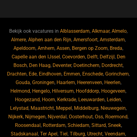
a
u
n
e
c
e
k
e
e
s
e
d
b
ky
dI
Bekijk ook vacatures in
Alblasserdam
,
Alkmaar
,
Almelo
,
o
n
Almere
,
Alphen aan den Rijn
,
Amersfoort
,
Amsterdam
,
Apeldoorn
,
Arnhem
,
Assen
,
Bergen op Zoom
,
Breda
,
o
Capelle aan den IJssel
,
Coevorden
,
Delft
,
Delfzijl
,
Den
k
Bosch
,
Den Haag
,
Deventer
,
Doetinchem
,
Dordrecht
,
Drachten
,
Ede
,
Eindhoven
,
Emmen
,
Enschede
,
Gorinchem
,
Gouda
,
Groningen
,
Haarlem
,
Heerenveen
,
Heerlen
,
Helmond
,
Hengelo
,
Hilversum
,
Hoofddorp
,
Hoogeveen
,
Hoogezand
,
Hoorn
,
Kerkrade
,
Leeuwarden
,
Leiden
,
Lelystad
,
Maastricht
,
Meppel
,
Middelburg
,
Nieuwegein
,
Nijkerk
,
Nijmegen
,
Nijverdal
,
Oosterhout
,
Oss
,
Roermond
,
Roosendaal
,
Rotterdam
,
Schiedam
,
Sittard
,
Sneek
,
Stadskanaal
,
Ter Apel
,
Tiel
,
Tilburg
,
Utrecht
,
Veendam
,