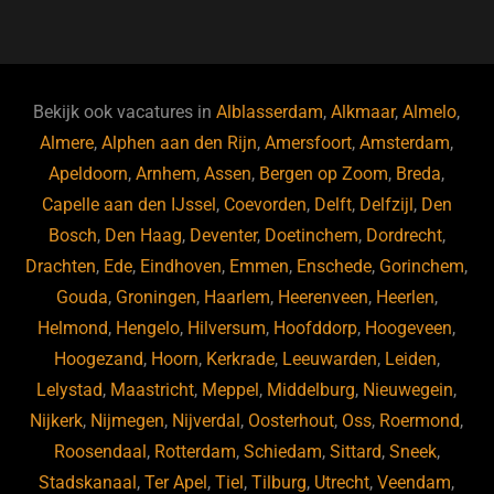
a
u
n
e
c
e
k
e
e
s
e
d
b
ky
dI
Bekijk ook vacatures in
Alblasserdam
,
Alkmaar
,
Almelo
,
o
n
Almere
,
Alphen aan den Rijn
,
Amersfoort
,
Amsterdam
,
Apeldoorn
,
Arnhem
,
Assen
,
Bergen op Zoom
,
Breda
,
o
Capelle aan den IJssel
,
Coevorden
,
Delft
,
Delfzijl
,
Den
k
Bosch
,
Den Haag
,
Deventer
,
Doetinchem
,
Dordrecht
,
Drachten
,
Ede
,
Eindhoven
,
Emmen
,
Enschede
,
Gorinchem
,
Gouda
,
Groningen
,
Haarlem
,
Heerenveen
,
Heerlen
,
Helmond
,
Hengelo
,
Hilversum
,
Hoofddorp
,
Hoogeveen
,
Hoogezand
,
Hoorn
,
Kerkrade
,
Leeuwarden
,
Leiden
,
Lelystad
,
Maastricht
,
Meppel
,
Middelburg
,
Nieuwegein
,
Nijkerk
,
Nijmegen
,
Nijverdal
,
Oosterhout
,
Oss
,
Roermond
,
Roosendaal
,
Rotterdam
,
Schiedam
,
Sittard
,
Sneek
,
Stadskanaal
,
Ter Apel
,
Tiel
,
Tilburg
,
Utrecht
,
Veendam
,