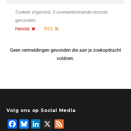
Zoeken afgerond. 0 overeenkomende records
gevonden.
Herstel
RSS
Geen vermeldingen gevonden die aan je zoekopdracht
voldoen.
Volg ons op Social Media
F
Bl
Li
X
F