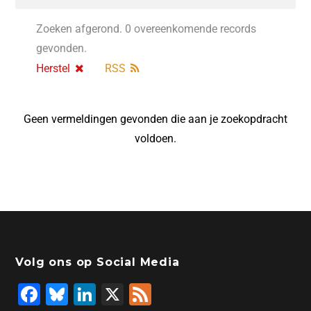
Zoeken afgerond. 0 overeenkomende records
gevonden.
Herstel
RSS
Geen vermeldingen gevonden die aan je zoekopdracht
voldoen.
Volg ons op Social Media
F
Bl
Li
X
F