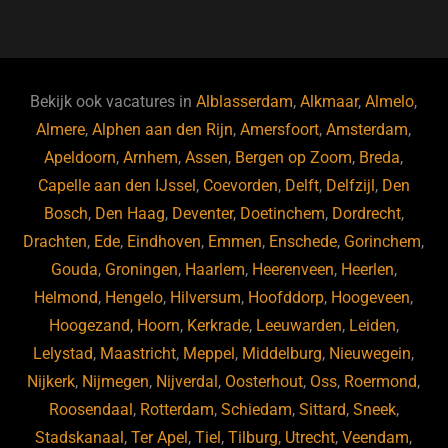
a
u
n
e
c
e
k
e
e
s
e
d
b
ky
dI
Bekijk ook vacatures in
Alblasserdam
,
Alkmaar
,
Almelo
,
o
n
Almere
,
Alphen aan den Rijn
,
Amersfoort
,
Amsterdam
,
Apeldoorn
,
Arnhem
,
Assen
,
Bergen op Zoom
,
Breda
,
o
Capelle aan den IJssel
,
Coevorden
,
Delft
,
Delfzijl
,
Den
k
Bosch
,
Den Haag
,
Deventer
,
Doetinchem
,
Dordrecht
,
Drachten
,
Ede
,
Eindhoven
,
Emmen
,
Enschede
,
Gorinchem
,
Gouda
,
Groningen
,
Haarlem
,
Heerenveen
,
Heerlen
,
Helmond
,
Hengelo
,
Hilversum
,
Hoofddorp
,
Hoogeveen
,
Hoogezand
,
Hoorn
,
Kerkrade
,
Leeuwarden
,
Leiden
,
Lelystad
,
Maastricht
,
Meppel
,
Middelburg
,
Nieuwegein
,
Nijkerk
,
Nijmegen
,
Nijverdal
,
Oosterhout
,
Oss
,
Roermond
,
Roosendaal
,
Rotterdam
,
Schiedam
,
Sittard
,
Sneek
,
Stadskanaal
,
Ter Apel
,
Tiel
,
Tilburg
,
Utrecht
,
Veendam
,