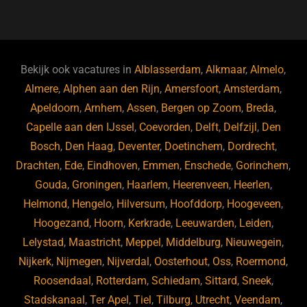
a
u
n
e
c
e
k
e
e
s
e
d
b
ky
dI
Bekijk ook vacatures in
Alblasserdam
,
Alkmaar
,
Almelo
,
o
n
Almere
,
Alphen aan den Rijn
,
Amersfoort
,
Amsterdam
,
Apeldoorn
,
Arnhem
,
Assen
,
Bergen op Zoom
,
Breda
,
o
Capelle aan den IJssel
,
Coevorden
,
Delft
,
Delfzijl
,
Den
k
Bosch
,
Den Haag
,
Deventer
,
Doetinchem
,
Dordrecht
,
Drachten
,
Ede
,
Eindhoven
,
Emmen
,
Enschede
,
Gorinchem
,
Gouda
,
Groningen
,
Haarlem
,
Heerenveen
,
Heerlen
,
Helmond
,
Hengelo
,
Hilversum
,
Hoofddorp
,
Hoogeveen
,
Hoogezand
,
Hoorn
,
Kerkrade
,
Leeuwarden
,
Leiden
,
Lelystad
,
Maastricht
,
Meppel
,
Middelburg
,
Nieuwegein
,
Nijkerk
,
Nijmegen
,
Nijverdal
,
Oosterhout
,
Oss
,
Roermond
,
Roosendaal
,
Rotterdam
,
Schiedam
,
Sittard
,
Sneek
,
Stadskanaal
,
Ter Apel
,
Tiel
,
Tilburg
,
Utrecht
,
Veendam
,