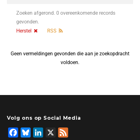
Zoeken afgerond. 0 overeenkomende records
gevonden.
Herstel
RSS
Geen vermeldingen gevonden die aan je zoekopdracht
voldoen.
Volg ons op Social Media
F
Bl
Li
X
F