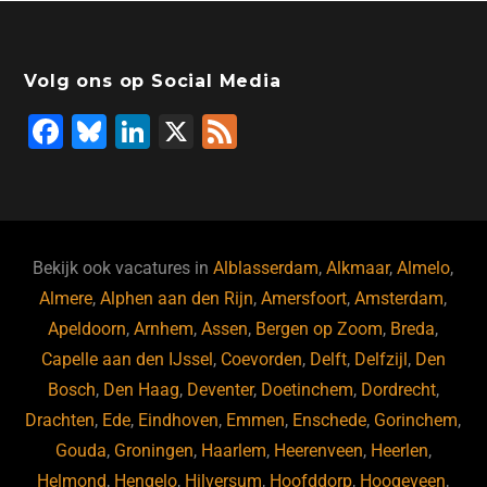
Volg ons op Social Media
F
Bl
Li
X
F
a
u
n
e
c
e
k
e
e
s
e
d
b
ky
dI
Bekijk ook vacatures in
Alblasserdam
,
Alkmaar
,
Almelo
,
o
n
Almere
,
Alphen aan den Rijn
,
Amersfoort
,
Amsterdam
,
Apeldoorn
,
Arnhem
,
Assen
,
Bergen op Zoom
,
Breda
,
o
Capelle aan den IJssel
,
Coevorden
,
Delft
,
Delfzijl
,
Den
k
Bosch
,
Den Haag
,
Deventer
,
Doetinchem
,
Dordrecht
,
Drachten
,
Ede
,
Eindhoven
,
Emmen
,
Enschede
,
Gorinchem
,
Gouda
,
Groningen
,
Haarlem
,
Heerenveen
,
Heerlen
,
Helmond
,
Hengelo
,
Hilversum
,
Hoofddorp
,
Hoogeveen
,