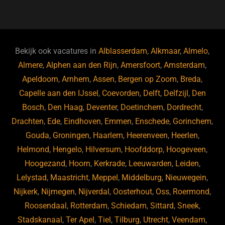
a
u
n
e
c
e
k
e
e
s
e
d
b
ky
dI
Bekijk ook vacatures in
Alblasserdam
,
Alkmaar
,
Almelo
,
o
n
Almere
,
Alphen aan den Rijn
,
Amersfoort
,
Amsterdam
,
Apeldoorn
,
Arnhem
,
Assen
,
Bergen op Zoom
,
Breda
,
o
Capelle aan den IJssel
,
Coevorden
,
Delft
,
Delfzijl
,
Den
k
Bosch
,
Den Haag
,
Deventer
,
Doetinchem
,
Dordrecht
,
Drachten
,
Ede
,
Eindhoven
,
Emmen
,
Enschede
,
Gorinchem
,
Gouda
,
Groningen
,
Haarlem
,
Heerenveen
,
Heerlen
,
Helmond
,
Hengelo
,
Hilversum
,
Hoofddorp
,
Hoogeveen
,
Hoogezand
,
Hoorn
,
Kerkrade
,
Leeuwarden
,
Leiden
,
Lelystad
,
Maastricht
,
Meppel
,
Middelburg
,
Nieuwegein
,
Nijkerk
,
Nijmegen
,
Nijverdal
,
Oosterhout
,
Oss
,
Roermond
,
Roosendaal
,
Rotterdam
,
Schiedam
,
Sittard
,
Sneek
,
Stadskanaal
,
Ter Apel
,
Tiel
,
Tilburg
,
Utrecht
,
Veendam
,