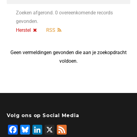
Zoeken afgerond. 0 overeenkomende records
gevonden.
Herstel
RSS
Geen vermeldingen gevonden die aan je zoekopdracht
voldoen.
Volg ons op Social Media
F
Bl
Li
X
F