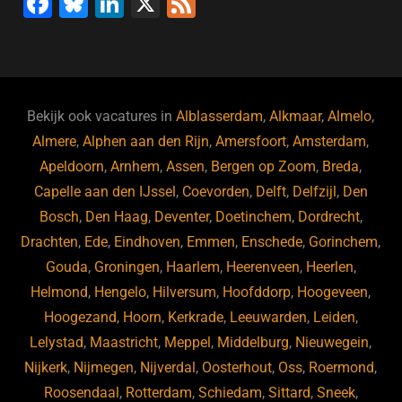
F
Bl
Li
X
F
a
u
n
e
c
e
k
e
e
s
e
d
b
ky
dI
Bekijk ook vacatures in
Alblasserdam
,
Alkmaar
,
Almelo
,
o
n
Almere
,
Alphen aan den Rijn
,
Amersfoort
,
Amsterdam
,
Apeldoorn
,
Arnhem
,
Assen
,
Bergen op Zoom
,
Breda
,
o
Capelle aan den IJssel
,
Coevorden
,
Delft
,
Delfzijl
,
Den
k
Bosch
,
Den Haag
,
Deventer
,
Doetinchem
,
Dordrecht
,
Drachten
,
Ede
,
Eindhoven
,
Emmen
,
Enschede
,
Gorinchem
,
Gouda
,
Groningen
,
Haarlem
,
Heerenveen
,
Heerlen
,
Helmond
,
Hengelo
,
Hilversum
,
Hoofddorp
,
Hoogeveen
,
Hoogezand
,
Hoorn
,
Kerkrade
,
Leeuwarden
,
Leiden
,
Lelystad
,
Maastricht
,
Meppel
,
Middelburg
,
Nieuwegein
,
Nijkerk
,
Nijmegen
,
Nijverdal
,
Oosterhout
,
Oss
,
Roermond
,
Roosendaal
,
Rotterdam
,
Schiedam
,
Sittard
,
Sneek
,