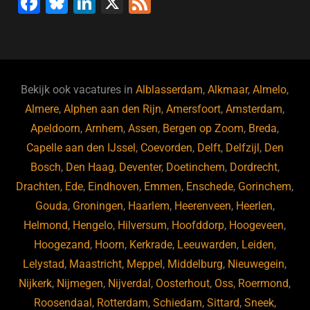
F
Bl
Li
X
F
a
u
n
e
c
e
k
e
e
s
e
d
b
ky
dI
Bekijk ook vacatures in
Alblasserdam
,
Alkmaar
,
Almelo
,
o
n
Almere
,
Alphen aan den Rijn
,
Amersfoort
,
Amsterdam
,
Apeldoorn
,
Arnhem
,
Assen
,
Bergen op Zoom
,
Breda
,
o
Capelle aan den IJssel
,
Coevorden
,
Delft
,
Delfzijl
,
Den
k
Bosch
,
Den Haag
,
Deventer
,
Doetinchem
,
Dordrecht
,
Drachten
,
Ede
,
Eindhoven
,
Emmen
,
Enschede
,
Gorinchem
,
Gouda
,
Groningen
,
Haarlem
,
Heerenveen
,
Heerlen
,
Helmond
,
Hengelo
,
Hilversum
,
Hoofddorp
,
Hoogeveen
,
Hoogezand
,
Hoorn
,
Kerkrade
,
Leeuwarden
,
Leiden
,
Lelystad
,
Maastricht
,
Meppel
,
Middelburg
,
Nieuwegein
,
Nijkerk
,
Nijmegen
,
Nijverdal
,
Oosterhout
,
Oss
,
Roermond
,
Roosendaal
,
Rotterdam
,
Schiedam
,
Sittard
,
Sneek
,