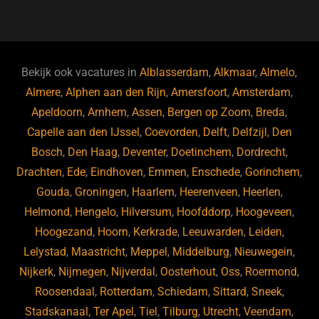
a
u
n
e
c
e
k
e
e
s
e
d
b
ky
dI
Bekijk ook vacatures in
Alblasserdam
,
Alkmaar
,
Almelo
,
o
n
Almere
,
Alphen aan den Rijn
,
Amersfoort
,
Amsterdam
,
Apeldoorn
,
Arnhem
,
Assen
,
Bergen op Zoom
,
Breda
,
o
Capelle aan den IJssel
,
Coevorden
,
Delft
,
Delfzijl
,
Den
k
Bosch
,
Den Haag
,
Deventer
,
Doetinchem
,
Dordrecht
,
Drachten
,
Ede
,
Eindhoven
,
Emmen
,
Enschede
,
Gorinchem
,
Gouda
,
Groningen
,
Haarlem
,
Heerenveen
,
Heerlen
,
Helmond
,
Hengelo
,
Hilversum
,
Hoofddorp
,
Hoogeveen
,
Hoogezand
,
Hoorn
,
Kerkrade
,
Leeuwarden
,
Leiden
,
Lelystad
,
Maastricht
,
Meppel
,
Middelburg
,
Nieuwegein
,
Nijkerk
,
Nijmegen
,
Nijverdal
,
Oosterhout
,
Oss
,
Roermond
,
Roosendaal
,
Rotterdam
,
Schiedam
,
Sittard
,
Sneek
,
Stadskanaal
,
Ter Apel
,
Tiel
,
Tilburg
,
Utrecht
,
Veendam
,