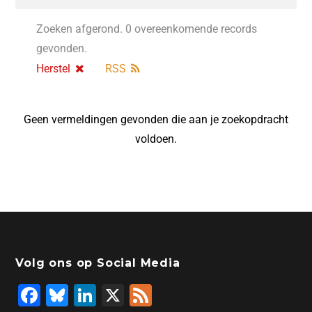
Zoeken afgerond. 0 overeenkomende records
gevonden.
Herstel
RSS
Geen vermeldingen gevonden die aan je zoekopdracht
voldoen.
Volg ons op Social Media
F
Bl
Li
X
F