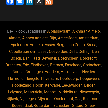
F
Bl
Li
X
F
a
u
n
e
c
e
k
e
e
s
e
d
b
ky
dI
Bekijk ook vacatures in
Alblasserdam
,
Alkmaar
,
Almelo
,
o
n
Almere
,
Alphen aan den Rijn
,
Amersfoort
,
Amsterdam
,
Apeldoorn
,
Arnhem
,
Assen
,
Bergen op Zoom
,
Breda
,
o
Capelle aan den IJssel
,
Coevorden
,
Delft
,
Delfzijl
,
Den
k
Bosch
,
Den Haag
,
Deventer
,
Doetinchem
,
Dordrecht
,
Drachten
,
Ede
,
Eindhoven
,
Emmen
,
Enschede
,
Gorinchem
,
Gouda
,
Groningen
,
Haarlem
,
Heerenveen
,
Heerlen
,
Helmond
,
Hengelo
,
Hilversum
,
Hoofddorp
,
Hoogeveen
,
Hoogezand
,
Hoorn
,
Kerkrade
,
Leeuwarden
,
Leiden
,
Lelystad
,
Maastricht
,
Meppel
,
Middelburg
,
Nieuwegein
,
Nijkerk
,
Nijmegen
,
Nijverdal
,
Oosterhout
,
Oss
,
Roermond
,
Roosendaal
,
Rotterdam
,
Schiedam
,
Sittard
,
Sneek
,