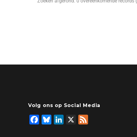
Zoeken afgerond. 0 overeenkomende records 
Volg ons op Social Media
F
Bl
Li
X
F
a
u
n
e