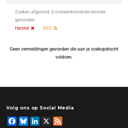
Zoeken afgerond. 0 overeenkomende records
gevonden.
Herstel
RSS
Geen vermeldingen gevonden die aan je zoekopdracht
voldoen.
Volg ons op Social Media
F
Bl
Li
X
F