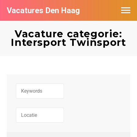
Vacatures Den Haag
Vacatures per bedrijf in Den Haag
Vacature categorie:
Populair
Intersport Twinsport