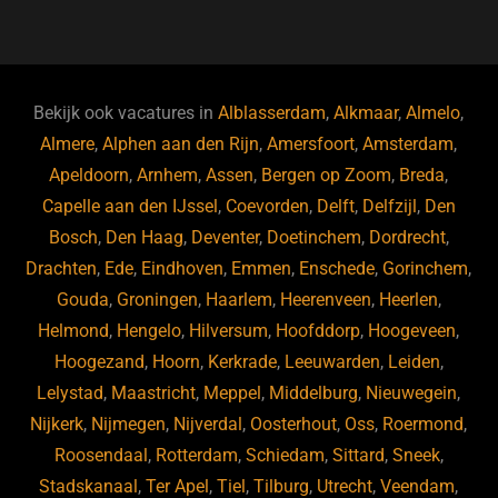
a
u
n
e
c
e
k
e
e
s
e
d
b
ky
dI
Bekijk ook vacatures in
Alblasserdam
,
Alkmaar
,
Almelo
,
o
n
Almere
,
Alphen aan den Rijn
,
Amersfoort
,
Amsterdam
,
Apeldoorn
,
Arnhem
,
Assen
,
Bergen op Zoom
,
Breda
,
o
Capelle aan den IJssel
,
Coevorden
,
Delft
,
Delfzijl
,
Den
k
Bosch
,
Den Haag
,
Deventer
,
Doetinchem
,
Dordrecht
,
Drachten
,
Ede
,
Eindhoven
,
Emmen
,
Enschede
,
Gorinchem
,
Gouda
,
Groningen
,
Haarlem
,
Heerenveen
,
Heerlen
,
Helmond
,
Hengelo
,
Hilversum
,
Hoofddorp
,
Hoogeveen
,
Hoogezand
,
Hoorn
,
Kerkrade
,
Leeuwarden
,
Leiden
,
Lelystad
,
Maastricht
,
Meppel
,
Middelburg
,
Nieuwegein
,
Nijkerk
,
Nijmegen
,
Nijverdal
,
Oosterhout
,
Oss
,
Roermond
,
Roosendaal
,
Rotterdam
,
Schiedam
,
Sittard
,
Sneek
,
Stadskanaal
,
Ter Apel
,
Tiel
,
Tilburg
,
Utrecht
,
Veendam
,