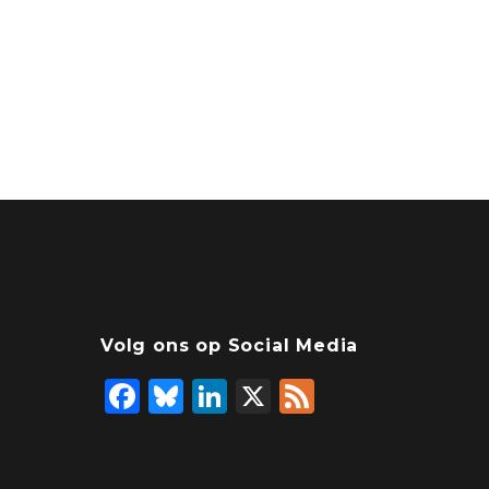
Volg ons op Social Media
F
Bl
Li
X
F
a
u
n
e
c
e
k
e