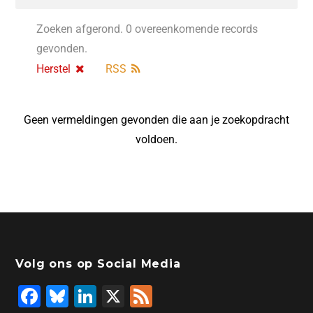
Zoeken afgerond. 0 overeenkomende records
gevonden.
Herstel
RSS
Geen vermeldingen gevonden die aan je zoekopdracht
voldoen.
Volg ons op Social Media
F
Bl
Li
X
F