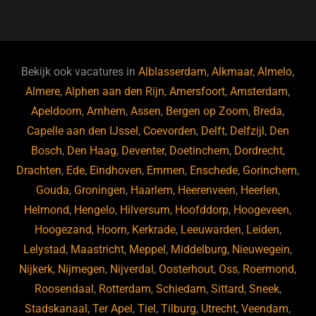
a
u
n
e
c
e
k
e
e
s
e
d
b
ky
dI
Bekijk ook vacatures in
Alblasserdam
,
Alkmaar
,
Almelo
,
o
n
Almere
,
Alphen aan den Rijn
,
Amersfoort
,
Amsterdam
,
Apeldoorn
,
Arnhem
,
Assen
,
Bergen op Zoom
,
Breda
,
o
Capelle aan den IJssel
,
Coevorden
,
Delft
,
Delfzijl
,
Den
k
Bosch
,
Den Haag
,
Deventer
,
Doetinchem
,
Dordrecht
,
Drachten
,
Ede
,
Eindhoven
,
Emmen
,
Enschede
,
Gorinchem
,
Gouda
,
Groningen
,
Haarlem
,
Heerenveen
,
Heerlen
,
Helmond
,
Hengelo
,
Hilversum
,
Hoofddorp
,
Hoogeveen
,
Hoogezand
,
Hoorn
,
Kerkrade
,
Leeuwarden
,
Leiden
,
Lelystad
,
Maastricht
,
Meppel
,
Middelburg
,
Nieuwegein
,
Nijkerk
,
Nijmegen
,
Nijverdal
,
Oosterhout
,
Oss
,
Roermond
,
Roosendaal
,
Rotterdam
,
Schiedam
,
Sittard
,
Sneek
,
Stadskanaal
,
Ter Apel
,
Tiel
,
Tilburg
,
Utrecht
,
Veendam
,