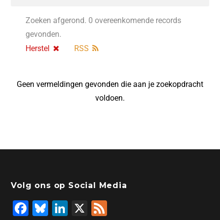
Zoeken afgerond. 0 overeenkomende records
gevonden.
Herstel
RSS
Geen vermeldingen gevonden die aan je zoekopdracht
voldoen.
Volg ons op Social Media
F
Bl
Li
X
F