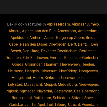
a
u
n
e
c
e
k
e
e
s
e
d
b
ky
dI
Bekijk ook vacatures in
Alblasserdam
,
Alkmaar
,
Almelo
,
o
n
Almere
,
Alphen aan den Rijn
,
Amersfoort
,
Amsterdam
,
Apeldoorn
,
Arnhem
,
Assen
,
Bergen op Zoom
,
Breda
,
o
Capelle aan den IJssel
,
Coevorden
,
Delft
,
Delfzijl
,
Den
k
Bosch
,
Den Haag
,
Deventer
,
Doetinchem
,
Dordrecht
,
Drachten
,
Ede
,
Eindhoven
,
Emmen
,
Enschede
,
Gorinchem
,
Gouda
,
Groningen
,
Haarlem
,
Heerenveen
,
Heerlen
,
Helmond
,
Hengelo
,
Hilversum
,
Hoofddorp
,
Hoogeveen
,
Hoogezand
,
Hoorn
,
Kerkrade
,
Leeuwarden
,
Leiden
,
Lelystad
,
Maastricht
,
Meppel
,
Middelburg
,
Nieuwegein
,
Nijkerk
,
Nijmegen
,
Nijverdal
,
Oosterhout
,
Oss
,
Roermond
,
Roosendaal
,
Rotterdam
,
Schiedam
,
Sittard
,
Sneek
,
Stadskanaal
,
Ter Apel
,
Tiel
,
Tilburg
,
Utrecht
,
Veendam
,