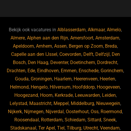
a
u
n
e
c
e
k
e
e
s
e
d
b
ky
dI
Bekijk ook vacatures in
Alblasserdam
,
Alkmaar
,
Almelo
,
o
n
Almere
,
Alphen aan den Rijn
,
Amersfoort
,
Amsterdam
,
Apeldoorn
,
Arnhem
,
Assen
,
Bergen op Zoom
,
Breda
,
o
Capelle aan den IJssel
,
Coevorden
,
Delft
,
Delfzijl
,
Den
k
Bosch
,
Den Haag
,
Deventer
,
Doetinchem
,
Dordrecht
,
Drachten
,
Ede
,
Eindhoven
,
Emmen
,
Enschede
,
Gorinchem
,
Gouda
,
Groningen
,
Haarlem
,
Heerenveen
,
Heerlen
,
Helmond
,
Hengelo
,
Hilversum
,
Hoofddorp
,
Hoogeveen
,
Hoogezand
,
Hoorn
,
Kerkrade
,
Leeuwarden
,
Leiden
,
Lelystad
,
Maastricht
,
Meppel
,
Middelburg
,
Nieuwegein
,
Nijkerk
,
Nijmegen
,
Nijverdal
,
Oosterhout
,
Oss
,
Roermond
,
Roosendaal
,
Rotterdam
,
Schiedam
,
Sittard
,
Sneek
,
Stadskanaal
,
Ter Apel
,
Tiel
,
Tilburg
,
Utrecht
,
Veendam
,