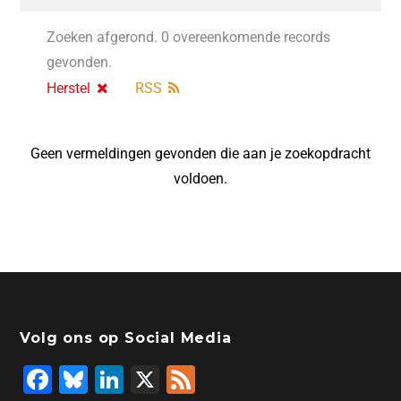
Zoeken afgerond. 0 overeenkomende records
gevonden.
Herstel
RSS
Geen vermeldingen gevonden die aan je zoekopdracht
voldoen.
Volg ons op Social Media
F
Bl
Li
X
F