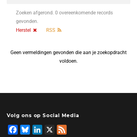
Zoeken afgerond. 0 overeenkomende records
gevonden.
Herstel
RSS
Geen vermeldingen gevonden die aan je zoekopdracht
voldoen.
Volg ons op Social Media
F
Bl
Li
X
F