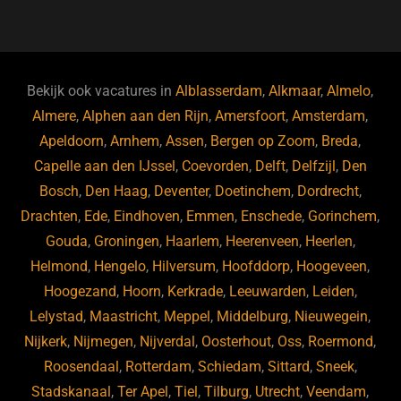
a
u
n
e
c
e
k
e
e
s
e
d
b
ky
dI
Bekijk ook vacatures in
Alblasserdam
,
Alkmaar
,
Almelo
,
o
n
Almere
,
Alphen aan den Rijn
,
Amersfoort
,
Amsterdam
,
Apeldoorn
,
Arnhem
,
Assen
,
Bergen op Zoom
,
Breda
,
o
Capelle aan den IJssel
,
Coevorden
,
Delft
,
Delfzijl
,
Den
k
Bosch
,
Den Haag
,
Deventer
,
Doetinchem
,
Dordrecht
,
Drachten
,
Ede
,
Eindhoven
,
Emmen
,
Enschede
,
Gorinchem
,
Gouda
,
Groningen
,
Haarlem
,
Heerenveen
,
Heerlen
,
Helmond
,
Hengelo
,
Hilversum
,
Hoofddorp
,
Hoogeveen
,
Hoogezand
,
Hoorn
,
Kerkrade
,
Leeuwarden
,
Leiden
,
Lelystad
,
Maastricht
,
Meppel
,
Middelburg
,
Nieuwegein
,
Nijkerk
,
Nijmegen
,
Nijverdal
,
Oosterhout
,
Oss
,
Roermond
,
Roosendaal
,
Rotterdam
,
Schiedam
,
Sittard
,
Sneek
,
Stadskanaal
,
Ter Apel
,
Tiel
,
Tilburg
,
Utrecht
,
Veendam
,