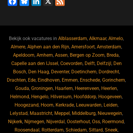
F
Bl
Li
X
F
a
u
n
e
c
e
k
e
e
s
e
d
b
ky
dI
Bekijk ook vacatures in
Alblasserdam
,
Alkmaar
,
Almelo
,
o
n
Almere
,
Alphen aan den Rijn
,
Amersfoort
,
Amsterdam
,
Apeldoorn
,
Arnhem
,
Assen
,
Bergen op Zoom
,
Breda
,
o
Capelle aan den IJssel
,
Coevorden
,
Delft
,
Delfzijl
,
Den
k
Bosch
,
Den Haag
,
Deventer
,
Doetinchem
,
Dordrecht
,
Drachten
,
Ede
,
Eindhoven
,
Emmen
,
Enschede
,
Gorinchem
,
Gouda
,
Groningen
,
Haarlem
,
Heerenveen
,
Heerlen
,
Helmond
,
Hengelo
,
Hilversum
,
Hoofddorp
,
Hoogeveen
,
Hoogezand
,
Hoorn
,
Kerkrade
,
Leeuwarden
,
Leiden
,
Lelystad
,
Maastricht
,
Meppel
,
Middelburg
,
Nieuwegein
,
Nijkerk
,
Nijmegen
,
Nijverdal
,
Oosterhout
,
Oss
,
Roermond
,
Roosendaal
,
Rotterdam
,
Schiedam
,
Sittard
,
Sneek
,