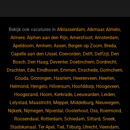
a
u
n
e
c
e
k
e
e
s
e
d
b
ky
dI
Bekijk ook vacatures in
Alblasserdam
,
Alkmaar
,
Almelo
,
o
n
Almere
,
Alphen aan den Rijn
,
Amersfoort
,
Amsterdam
,
Apeldoorn
,
Arnhem
,
Assen
,
Bergen op Zoom
,
Breda
,
o
Capelle aan den IJssel
,
Coevorden
,
Delft
,
Delfzijl
,
Den
k
Bosch
,
Den Haag
,
Deventer
,
Doetinchem
,
Dordrecht
,
Drachten
,
Ede
,
Eindhoven
,
Emmen
,
Enschede
,
Gorinchem
,
Gouda
,
Groningen
,
Haarlem
,
Heerenveen
,
Heerlen
,
Helmond
,
Hengelo
,
Hilversum
,
Hoofddorp
,
Hoogeveen
,
Hoogezand
,
Hoorn
,
Kerkrade
,
Leeuwarden
,
Leiden
,
Lelystad
,
Maastricht
,
Meppel
,
Middelburg
,
Nieuwegein
,
Nijkerk
,
Nijmegen
,
Nijverdal
,
Oosterhout
,
Oss
,
Roermond
,
Roosendaal
,
Rotterdam
,
Schiedam
,
Sittard
,
Sneek
,
Stadskanaal
,
Ter Apel
,
Tiel
,
Tilburg
,
Utrecht
,
Veendam
,