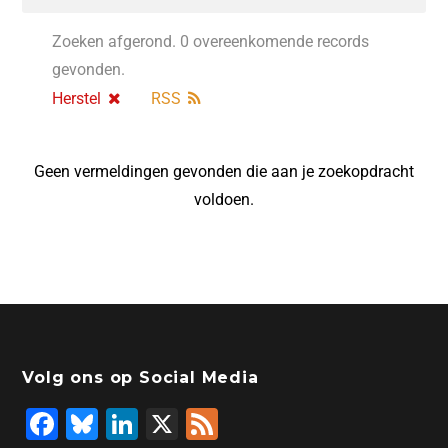
Zoeken afgerond. 0 overeenkomende records
gevonden.
Herstel
RSS
Geen vermeldingen gevonden die aan je zoekopdracht
voldoen.
Volg ons op Social Media
F
Bl
Li
X
F