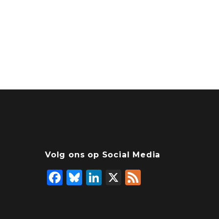
Volg ons op Social Media
F
Bl
Li
X
F
a
u
n
e
c
e
k
e