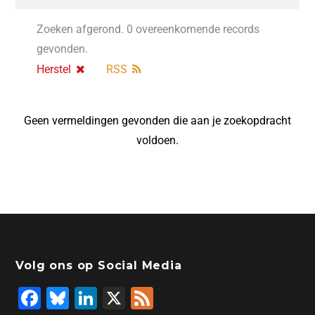
Zoeken afgerond. 0 overeenkomende records
gevonden.
Herstel
RSS
Geen vermeldingen gevonden die aan je zoekopdracht
voldoen.
Volg ons op Social Media
F
Bl
Li
X
F