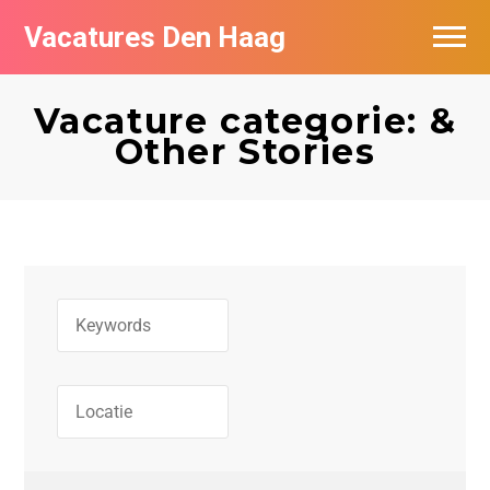
Vacatures Den Haag
Vacatures per bedrijf in Den Haag
Vacature categorie: &
Populair
Other Stories