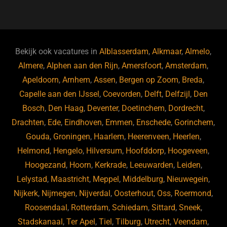
a
u
n
e
c
e
k
e
e
s
e
d
b
ky
dI
Bekijk ook vacatures in
Alblasserdam
,
Alkmaar
,
Almelo
,
o
n
Almere
,
Alphen aan den Rijn
,
Amersfoort
,
Amsterdam
,
Apeldoorn
,
Arnhem
,
Assen
,
Bergen op Zoom
,
Breda
,
o
Capelle aan den IJssel
,
Coevorden
,
Delft
,
Delfzijl
,
Den
k
Bosch
,
Den Haag
,
Deventer
,
Doetinchem
,
Dordrecht
,
Drachten
,
Ede
,
Eindhoven
,
Emmen
,
Enschede
,
Gorinchem
,
Gouda
,
Groningen
,
Haarlem
,
Heerenveen
,
Heerlen
,
Helmond
,
Hengelo
,
Hilversum
,
Hoofddorp
,
Hoogeveen
,
Hoogezand
,
Hoorn
,
Kerkrade
,
Leeuwarden
,
Leiden
,
Lelystad
,
Maastricht
,
Meppel
,
Middelburg
,
Nieuwegein
,
Nijkerk
,
Nijmegen
,
Nijverdal
,
Oosterhout
,
Oss
,
Roermond
,
Roosendaal
,
Rotterdam
,
Schiedam
,
Sittard
,
Sneek
,
Stadskanaal
,
Ter Apel
,
Tiel
,
Tilburg
,
Utrecht
,
Veendam
,