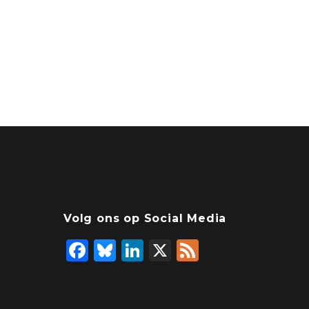
Volg ons op Social Media
F
Bl
Li
X
F
a
u
n
e
c
e
k
e