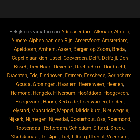
a
u
n
e
c
e
k
e
e
s
e
d
b
ky
dI
Bekijk ook vacatures in
Alblasserdam
,
Alkmaar
,
Almelo
,
o
n
Almere
,
Alphen aan den Rijn
,
Amersfoort
,
Amsterdam
,
Apeldoorn
,
Arnhem
,
Assen
,
Bergen op Zoom
,
Breda
,
o
Capelle aan den IJssel
,
Coevorden
,
Delft
,
Delfzijl
,
Den
k
Bosch
,
Den Haag
,
Deventer
,
Doetinchem
,
Dordrecht
,
Drachten
,
Ede
,
Eindhoven
,
Emmen
,
Enschede
,
Gorinchem
,
Gouda
,
Groningen
,
Haarlem
,
Heerenveen
,
Heerlen
,
Helmond
,
Hengelo
,
Hilversum
,
Hoofddorp
,
Hoogeveen
,
Hoogezand
,
Hoorn
,
Kerkrade
,
Leeuwarden
,
Leiden
,
Lelystad
,
Maastricht
,
Meppel
,
Middelburg
,
Nieuwegein
,
Nijkerk
,
Nijmegen
,
Nijverdal
,
Oosterhout
,
Oss
,
Roermond
,
Roosendaal
,
Rotterdam
,
Schiedam
,
Sittard
,
Sneek
,
Stadskanaal
,
Ter Apel
,
Tiel
,
Tilburg
,
Utrecht
,
Veendam
,