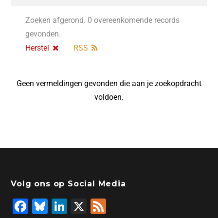
Zoeken afgerond. 0 overeenkomende records
gevonden.
Herstel
RSS
Geen vermeldingen gevonden die aan je zoekopdracht
voldoen.
Volg ons op Social Media
F
Bl
Li
X
F