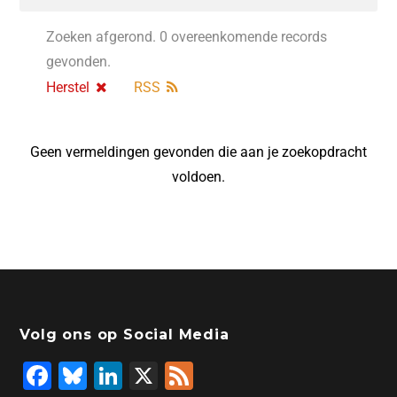
Zoeken afgerond. 0 overeenkomende records
gevonden.
Herstel
RSS
Geen vermeldingen gevonden die aan je zoekopdracht
voldoen.
Volg ons op Social Media
F
Bl
Li
X
F