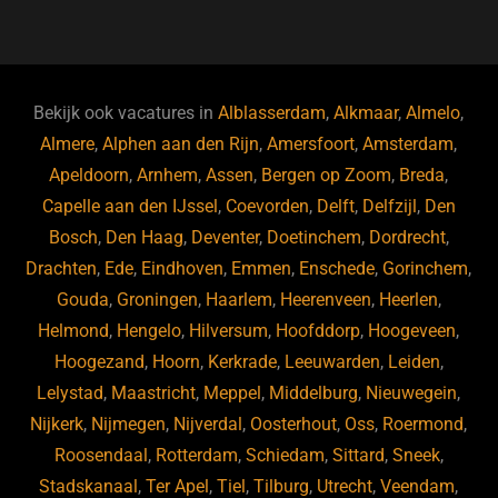
a
u
n
e
c
e
k
e
e
s
e
d
b
ky
dI
Bekijk ook vacatures in
Alblasserdam
,
Alkmaar
,
Almelo
,
o
n
Almere
,
Alphen aan den Rijn
,
Amersfoort
,
Amsterdam
,
Apeldoorn
,
Arnhem
,
Assen
,
Bergen op Zoom
,
Breda
,
o
Capelle aan den IJssel
,
Coevorden
,
Delft
,
Delfzijl
,
Den
k
Bosch
,
Den Haag
,
Deventer
,
Doetinchem
,
Dordrecht
,
Drachten
,
Ede
,
Eindhoven
,
Emmen
,
Enschede
,
Gorinchem
,
Gouda
,
Groningen
,
Haarlem
,
Heerenveen
,
Heerlen
,
Helmond
,
Hengelo
,
Hilversum
,
Hoofddorp
,
Hoogeveen
,
Hoogezand
,
Hoorn
,
Kerkrade
,
Leeuwarden
,
Leiden
,
Lelystad
,
Maastricht
,
Meppel
,
Middelburg
,
Nieuwegein
,
Nijkerk
,
Nijmegen
,
Nijverdal
,
Oosterhout
,
Oss
,
Roermond
,
Roosendaal
,
Rotterdam
,
Schiedam
,
Sittard
,
Sneek
,
Stadskanaal
,
Ter Apel
,
Tiel
,
Tilburg
,
Utrecht
,
Veendam
,