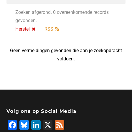
Zoeken afgerond. 0 overeenkomende records
gevonden.
Herstel
RSS
Geen vermeldingen gevonden die aan je zoekopdracht
voldoen.
Volg ons op Social Media
F
Bl
Li
X
F