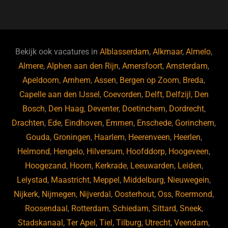
a
u
n
e
c
e
k
e
e
s
e
d
b
ky
dI
Bekijk ook vacatures in
Alblasserdam
,
Alkmaar
,
Almelo
,
o
n
Almere
,
Alphen aan den Rijn
,
Amersfoort
,
Amsterdam
,
Apeldoorn
,
Arnhem
,
Assen
,
Bergen op Zoom
,
Breda
,
o
Capelle aan den IJssel
,
Coevorden
,
Delft
,
Delfzijl
,
Den
k
Bosch
,
Den Haag
,
Deventer
,
Doetinchem
,
Dordrecht
,
Drachten
,
Ede
,
Eindhoven
,
Emmen
,
Enschede
,
Gorinchem
,
Gouda
,
Groningen
,
Haarlem
,
Heerenveen
,
Heerlen
,
Helmond
,
Hengelo
,
Hilversum
,
Hoofddorp
,
Hoogeveen
,
Hoogezand
,
Hoorn
,
Kerkrade
,
Leeuwarden
,
Leiden
,
Lelystad
,
Maastricht
,
Meppel
,
Middelburg
,
Nieuwegein
,
Nijkerk
,
Nijmegen
,
Nijverdal
,
Oosterhout
,
Oss
,
Roermond
,
Roosendaal
,
Rotterdam
,
Schiedam
,
Sittard
,
Sneek
,
Stadskanaal
,
Ter Apel
,
Tiel
,
Tilburg
,
Utrecht
,
Veendam
,