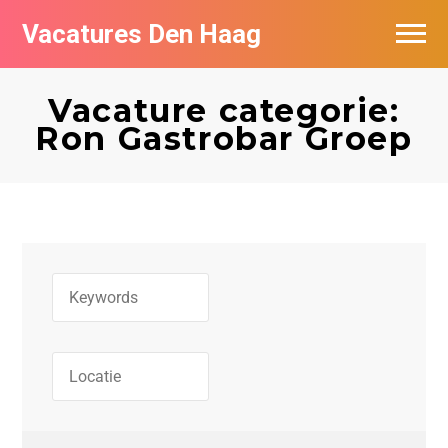
Vacatures Den Haag
Vacatures per bedrijf in Den Haag
Vacature categorie:
Populair
Ron Gastrobar Groep