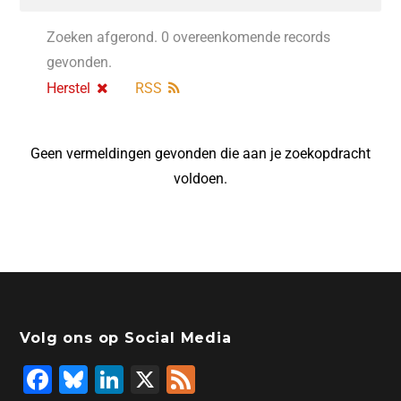
Zoeken afgerond. 0 overeenkomende records
gevonden.
Herstel
RSS
Geen vermeldingen gevonden die aan je zoekopdracht
voldoen.
Volg ons op Social Media
F
Bl
Li
X
F