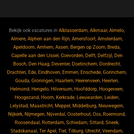
a
u
n
e
c
e
k
e
e
s
e
d
b
ky
dI
Bekijk ook vacatures in
Alblasserdam
,
Alkmaar
,
Almelo
,
o
n
Almere
,
Alphen aan den Rijn
,
Amersfoort
,
Amsterdam
,
Apeldoorn
,
Arnhem
,
Assen
,
Bergen op Zoom
,
Breda
,
o
Capelle aan den IJssel
,
Coevorden
,
Delft
,
Delfzijl
,
Den
k
Bosch
,
Den Haag
,
Deventer
,
Doetinchem
,
Dordrecht
,
Drachten
,
Ede
,
Eindhoven
,
Emmen
,
Enschede
,
Gorinchem
,
Gouda
,
Groningen
,
Haarlem
,
Heerenveen
,
Heerlen
,
Helmond
,
Hengelo
,
Hilversum
,
Hoofddorp
,
Hoogeveen
,
Hoogezand
,
Hoorn
,
Kerkrade
,
Leeuwarden
,
Leiden
,
Lelystad
,
Maastricht
,
Meppel
,
Middelburg
,
Nieuwegein
,
Nijkerk
,
Nijmegen
,
Nijverdal
,
Oosterhout
,
Oss
,
Roermond
,
Roosendaal
,
Rotterdam
,
Schiedam
,
Sittard
,
Sneek
,
Stadskanaal
,
Ter Apel
,
Tiel
,
Tilburg
,
Utrecht
,
Veendam
,