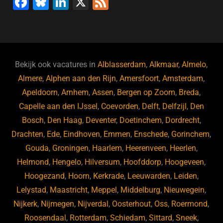
F
Bl
Li
X
F
a
u
n
e
c
e
k
e
e
s
e
d
b
ky
dI
Bekijk ook vacatures in
Alblasserdam
,
Alkmaar
,
Almelo
,
o
n
Almere
,
Alphen aan den Rijn
,
Amersfoort
,
Amsterdam
,
Apeldoorn
,
Arnhem
,
Assen
,
Bergen op Zoom
,
Breda
,
o
Capelle aan den IJssel
,
Coevorden
,
Delft
,
Delfzijl
,
Den
k
Bosch
,
Den Haag
,
Deventer
,
Doetinchem
,
Dordrecht
,
Drachten
,
Ede
,
Eindhoven
,
Emmen
,
Enschede
,
Gorinchem
,
Gouda
,
Groningen
,
Haarlem
,
Heerenveen
,
Heerlen
,
Helmond
,
Hengelo
,
Hilversum
,
Hoofddorp
,
Hoogeveen
,
Hoogezand
,
Hoorn
,
Kerkrade
,
Leeuwarden
,
Leiden
,
Lelystad
,
Maastricht
,
Meppel
,
Middelburg
,
Nieuwegein
,
Nijkerk
,
Nijmegen
,
Nijverdal
,
Oosterhout
,
Oss
,
Roermond
,
Roosendaal
,
Rotterdam
,
Schiedam
,
Sittard
,
Sneek
,