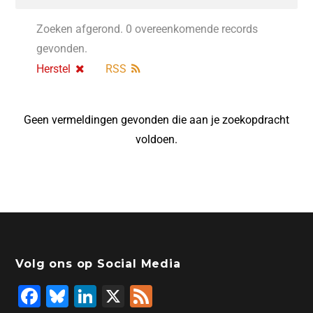
Zoeken afgerond. 0 overeenkomende records
gevonden.
Herstel
RSS
Geen vermeldingen gevonden die aan je zoekopdracht
voldoen.
Volg ons op Social Media
F
Bl
Li
X
F