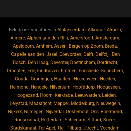
a
u
n
e
c
e
k
e
e
s
e
d
b
ky
dI
Bekijk ook vacatures in
Alblasserdam
,
Alkmaar
,
Almelo
,
o
n
Almere
,
Alphen aan den Rijn
,
Amersfoort
,
Amsterdam
,
Apeldoorn
,
Arnhem
,
Assen
,
Bergen op Zoom
,
Breda
,
o
Capelle aan den IJssel
,
Coevorden
,
Delft
,
Delfzijl
,
Den
k
Bosch
,
Den Haag
,
Deventer
,
Doetinchem
,
Dordrecht
,
Drachten
,
Ede
,
Eindhoven
,
Emmen
,
Enschede
,
Gorinchem
,
Gouda
,
Groningen
,
Haarlem
,
Heerenveen
,
Heerlen
,
Helmond
,
Hengelo
,
Hilversum
,
Hoofddorp
,
Hoogeveen
,
Hoogezand
,
Hoorn
,
Kerkrade
,
Leeuwarden
,
Leiden
,
Lelystad
,
Maastricht
,
Meppel
,
Middelburg
,
Nieuwegein
,
Nijkerk
,
Nijmegen
,
Nijverdal
,
Oosterhout
,
Oss
,
Roermond
,
Roosendaal
,
Rotterdam
,
Schiedam
,
Sittard
,
Sneek
,
Stadskanaal
,
Ter Apel
,
Tiel
,
Tilburg
,
Utrecht
,
Veendam
,