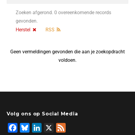
Zoeken afgerond. 0 overeenkomende records
gevonden.
Herstel
RSS
Geen vermeldingen gevonden die aan je zoekopdracht
voldoen.
Volg ons op Social Media
F
Bl
Li
X
F