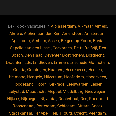
a
u
n
e
c
e
k
e
e
s
e
d
b
ky
dI
Bekijk ook vacatures in
Alblasserdam
,
Alkmaar
,
Almelo
,
o
n
Almere
,
Alphen aan den Rijn
,
Amersfoort
,
Amsterdam
,
Apeldoorn
,
Arnhem
,
Assen
,
Bergen op Zoom
,
Breda
,
o
Capelle aan den IJssel
,
Coevorden
,
Delft
,
Delfzijl
,
Den
k
Bosch
,
Den Haag
,
Deventer
,
Doetinchem
,
Dordrecht
,
Drachten
,
Ede
,
Eindhoven
,
Emmen
,
Enschede
,
Gorinchem
,
Gouda
,
Groningen
,
Haarlem
,
Heerenveen
,
Heerlen
,
Helmond
,
Hengelo
,
Hilversum
,
Hoofddorp
,
Hoogeveen
,
Hoogezand
,
Hoorn
,
Kerkrade
,
Leeuwarden
,
Leiden
,
Lelystad
,
Maastricht
,
Meppel
,
Middelburg
,
Nieuwegein
,
Nijkerk
,
Nijmegen
,
Nijverdal
,
Oosterhout
,
Oss
,
Roermond
,
Roosendaal
,
Rotterdam
,
Schiedam
,
Sittard
,
Sneek
,
Stadskanaal
,
Ter Apel
,
Tiel
,
Tilburg
,
Utrecht
,
Veendam
,