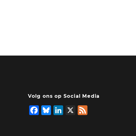
Volg ons op Social Media
F
Bl
Li
X
F
a
u
n
e
c
e
k
e