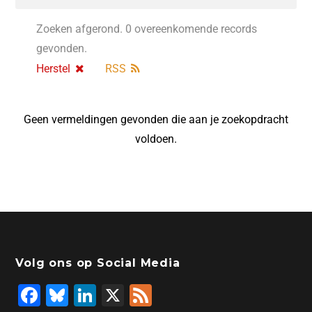
Zoeken afgerond. 0 overeenkomende records
gevonden.
Herstel
RSS
Geen vermeldingen gevonden die aan je zoekopdracht
voldoen.
Volg ons op Social Media
F
Bl
Li
X
F