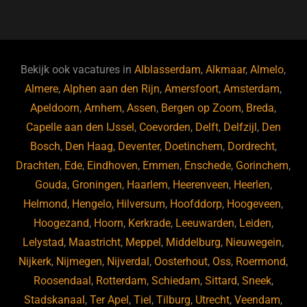
a
u
n
e
c
e
k
e
e
s
e
d
b
ky
dI
Bekijk ook vacatures in
Alblasserdam
,
Alkmaar
,
Almelo
,
o
n
Almere
,
Alphen aan den Rijn
,
Amersfoort
,
Amsterdam
,
Apeldoorn
,
Arnhem
,
Assen
,
Bergen op Zoom
,
Breda
,
o
Capelle aan den IJssel
,
Coevorden
,
Delft
,
Delfzijl
,
Den
k
Bosch
,
Den Haag
,
Deventer
,
Doetinchem
,
Dordrecht
,
Drachten
,
Ede
,
Eindhoven
,
Emmen
,
Enschede
,
Gorinchem
,
Gouda
,
Groningen
,
Haarlem
,
Heerenveen
,
Heerlen
,
Helmond
,
Hengelo
,
Hilversum
,
Hoofddorp
,
Hoogeveen
,
Hoogezand
,
Hoorn
,
Kerkrade
,
Leeuwarden
,
Leiden
,
Lelystad
,
Maastricht
,
Meppel
,
Middelburg
,
Nieuwegein
,
Nijkerk
,
Nijmegen
,
Nijverdal
,
Oosterhout
,
Oss
,
Roermond
,
Roosendaal
,
Rotterdam
,
Schiedam
,
Sittard
,
Sneek
,
Stadskanaal
,
Ter Apel
,
Tiel
,
Tilburg
,
Utrecht
,
Veendam
,