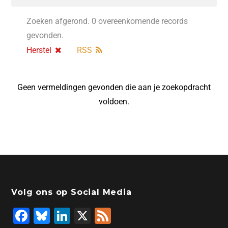
Zoeken afgerond. 0 overeenkomende records
gevonden.
Herstel
RSS
Geen vermeldingen gevonden die aan je zoekopdracht
voldoen.
Volg ons op Social Media
F
Bl
Li
X
F