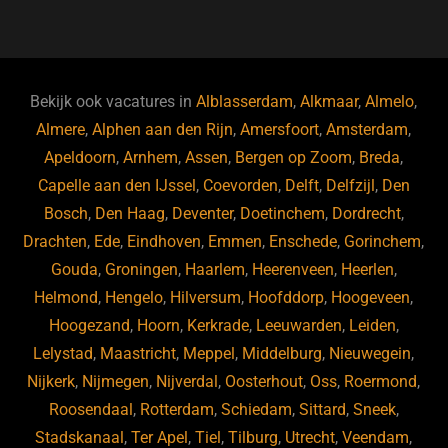
a
u
n
e
c
e
k
e
e
s
e
d
b
ky
dI
Bekijk ook vacatures in
Alblasserdam
,
Alkmaar
,
Almelo
,
o
n
Almere
,
Alphen aan den Rijn
,
Amersfoort
,
Amsterdam
,
Apeldoorn
,
Arnhem
,
Assen
,
Bergen op Zoom
,
Breda
,
o
Capelle aan den IJssel
,
Coevorden
,
Delft
,
Delfzijl
,
Den
k
Bosch
,
Den Haag
,
Deventer
,
Doetinchem
,
Dordrecht
,
Drachten
,
Ede
,
Eindhoven
,
Emmen
,
Enschede
,
Gorinchem
,
Gouda
,
Groningen
,
Haarlem
,
Heerenveen
,
Heerlen
,
Helmond
,
Hengelo
,
Hilversum
,
Hoofddorp
,
Hoogeveen
,
Hoogezand
,
Hoorn
,
Kerkrade
,
Leeuwarden
,
Leiden
,
Lelystad
,
Maastricht
,
Meppel
,
Middelburg
,
Nieuwegein
,
Nijkerk
,
Nijmegen
,
Nijverdal
,
Oosterhout
,
Oss
,
Roermond
,
Roosendaal
,
Rotterdam
,
Schiedam
,
Sittard
,
Sneek
,
Stadskanaal
,
Ter Apel
,
Tiel
,
Tilburg
,
Utrecht
,
Veendam
,