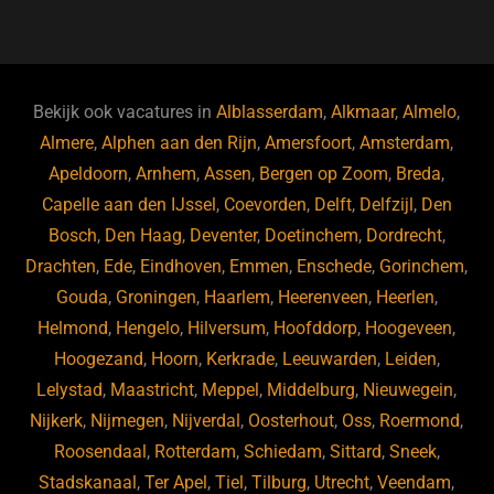
a
u
n
e
c
e
k
e
e
s
e
d
b
ky
dI
Bekijk ook vacatures in
Alblasserdam
,
Alkmaar
,
Almelo
,
o
n
Almere
,
Alphen aan den Rijn
,
Amersfoort
,
Amsterdam
,
Apeldoorn
,
Arnhem
,
Assen
,
Bergen op Zoom
,
Breda
,
o
Capelle aan den IJssel
,
Coevorden
,
Delft
,
Delfzijl
,
Den
k
Bosch
,
Den Haag
,
Deventer
,
Doetinchem
,
Dordrecht
,
Drachten
,
Ede
,
Eindhoven
,
Emmen
,
Enschede
,
Gorinchem
,
Gouda
,
Groningen
,
Haarlem
,
Heerenveen
,
Heerlen
,
Helmond
,
Hengelo
,
Hilversum
,
Hoofddorp
,
Hoogeveen
,
Hoogezand
,
Hoorn
,
Kerkrade
,
Leeuwarden
,
Leiden
,
Lelystad
,
Maastricht
,
Meppel
,
Middelburg
,
Nieuwegein
,
Nijkerk
,
Nijmegen
,
Nijverdal
,
Oosterhout
,
Oss
,
Roermond
,
Roosendaal
,
Rotterdam
,
Schiedam
,
Sittard
,
Sneek
,
Stadskanaal
,
Ter Apel
,
Tiel
,
Tilburg
,
Utrecht
,
Veendam
,