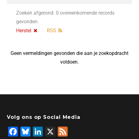
Zoeken afgerond. 0 overeenkomende records
gevonden.
Herstel
RSS
Geen vermeldingen gevonden die aan je zoekopdracht
voldoen.
Volg ons op Social Media
F
Bl
Li
X
F