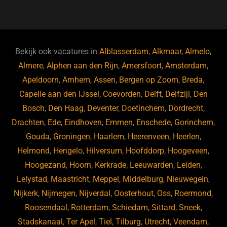
a
u
n
e
c
e
k
e
e
s
e
d
b
ky
dI
Bekijk ook vacatures in
Alblasserdam
,
Alkmaar
,
Almelo
,
o
n
Almere
,
Alphen aan den Rijn
,
Amersfoort
,
Amsterdam
,
Apeldoorn
,
Arnhem
,
Assen
,
Bergen op Zoom
,
Breda
,
o
Capelle aan den IJssel
,
Coevorden
,
Delft
,
Delfzijl
,
Den
k
Bosch
,
Den Haag
,
Deventer
,
Doetinchem
,
Dordrecht
,
Drachten
,
Ede
,
Eindhoven
,
Emmen
,
Enschede
,
Gorinchem
,
Gouda
,
Groningen
,
Haarlem
,
Heerenveen
,
Heerlen
,
Helmond
,
Hengelo
,
Hilversum
,
Hoofddorp
,
Hoogeveen
,
Hoogezand
,
Hoorn
,
Kerkrade
,
Leeuwarden
,
Leiden
,
Lelystad
,
Maastricht
,
Meppel
,
Middelburg
,
Nieuwegein
,
Nijkerk
,
Nijmegen
,
Nijverdal
,
Oosterhout
,
Oss
,
Roermond
,
Roosendaal
,
Rotterdam
,
Schiedam
,
Sittard
,
Sneek
,
Stadskanaal
,
Ter Apel
,
Tiel
,
Tilburg
,
Utrecht
,
Veendam
,