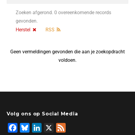
Zoeken afgerond. 0 overeenkomende records
gevonden.
Herstel
RSS
Geen vermeldingen gevonden die aan je zoekopdracht
voldoen.
Volg ons op Social Media
F
Bl
Li
X
F