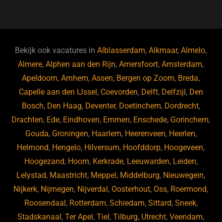
a
u
n
e
c
e
k
e
e
s
e
d
b
ky
dI
Bekijk ook vacatures in
Alblasserdam
,
Alkmaar
,
Almelo
,
o
n
Almere
,
Alphen aan den Rijn
,
Amersfoort
,
Amsterdam
,
Apeldoorn
,
Arnhem
,
Assen
,
Bergen op Zoom
,
Breda
,
o
Capelle aan den IJssel
,
Coevorden
,
Delft
,
Delfzijl
,
Den
k
Bosch
,
Den Haag
,
Deventer
,
Doetinchem
,
Dordrecht
,
Drachten
,
Ede
,
Eindhoven
,
Emmen
,
Enschede
,
Gorinchem
,
Gouda
,
Groningen
,
Haarlem
,
Heerenveen
,
Heerlen
,
Helmond
,
Hengelo
,
Hilversum
,
Hoofddorp
,
Hoogeveen
,
Hoogezand
,
Hoorn
,
Kerkrade
,
Leeuwarden
,
Leiden
,
Lelystad
,
Maastricht
,
Meppel
,
Middelburg
,
Nieuwegein
,
Nijkerk
,
Nijmegen
,
Nijverdal
,
Oosterhout
,
Oss
,
Roermond
,
Roosendaal
,
Rotterdam
,
Schiedam
,
Sittard
,
Sneek
,
Stadskanaal
,
Ter Apel
,
Tiel
,
Tilburg
,
Utrecht
,
Veendam
,