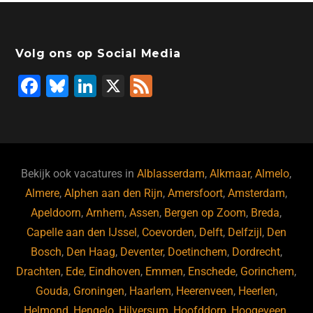
e
er
e
o
a
s
l
b
dI
d
d
A
o
n
o
s
p
Volg ons op Social Media
o
n
p
F
Bl
Li
X
F
k
a
u
n
e
c
e
k
e
e
s
e
d
b
ky
dI
Bekijk ook vacatures in
Alblasserdam
,
Alkmaar
,
Almelo
,
o
n
Almere
,
Alphen aan den Rijn
,
Amersfoort
,
Amsterdam
,
Apeldoorn
,
Arnhem
,
Assen
,
Bergen op Zoom
,
Breda
,
o
Capelle aan den IJssel
,
Coevorden
,
Delft
,
Delfzijl
,
Den
k
Bosch
,
Den Haag
,
Deventer
,
Doetinchem
,
Dordrecht
,
Drachten
,
Ede
,
Eindhoven
,
Emmen
,
Enschede
,
Gorinchem
,
Gouda
,
Groningen
,
Haarlem
,
Heerenveen
,
Heerlen
,
Helmond
,
Hengelo
,
Hilversum
,
Hoofddorp
,
Hoogeveen
,