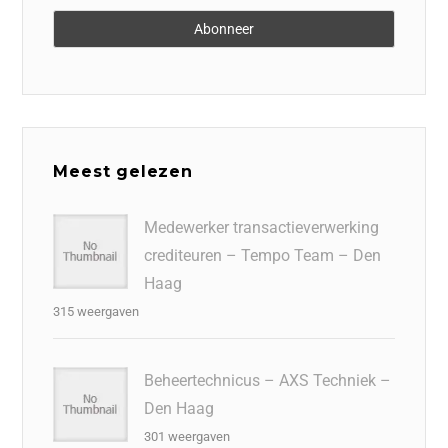
Meest gelezen
Medewerker transactieverwerking
crediteuren – Tempo Team – Den
Haag
315 weergaven
Beheertechnicus – AXS Techniek –
Den Haag
301 weergaven