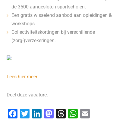
de 3500 aangesloten sportscholen.
Een gratis wisselend aanbod aan opleidingen &
workshops.
Collectiviteitskortingen bij verschillende
(zorg-)verzekeringen.
Lees hier meer
Deel deze vacature:
F
T
Li
M
T
W
E
a
wi
n
a
hr
h
m
c
tt
k
st
e
at
ai