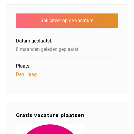
e
er
e
o
a
s
l
b
dI
d
d
A
o
n
o
s
p
o
n
p
Datum geplaatst:
k
8 maanden geleden geplaatst
Plaats:
Den Haag
Gratis vacature plaatsen