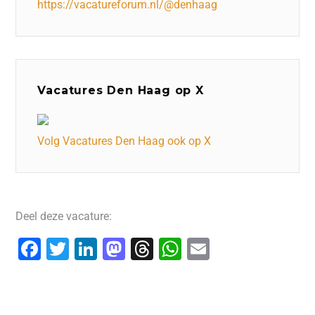
https://vacatureforum.nl/@denhaag
Vacatures Den Haag op X
Volg Vacatures Den Haag ook op X
Deel deze vacature:
F
T
Li
M
T
W
E
a
wi
n
a
hr
h
m
c
tt
k
st
e
at
ai