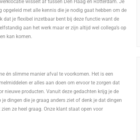
e werklocatie wisselt af tussen Den Haag en Rotterdam. Je
g opgeleid met alle kennis die je nodig gaat hebben om de
k dat je flexibel inzetbaar bent bij deze functie want de
lfstandig aan het werk maar er zijn altijd wel collega’s op
amen kan komen.
me én slimme manier afval te voorkomen. Het is een
amelmiddelen er alles aan doen om ervoor te zorgen dat
r nieuwe producten. Vanuit deze gedachten krijg je de
 je dingen die je graag anders ziet of denk je dat dingen
 zien ze heel graag. Onze klant staat open voor