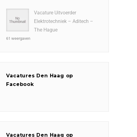
Vacature Uitvoerder
Elektrotechniek – Aditech –
The Hague
61 weergaven
Vacatures Den Haag op
Facebook
Vacatures Den Haag op