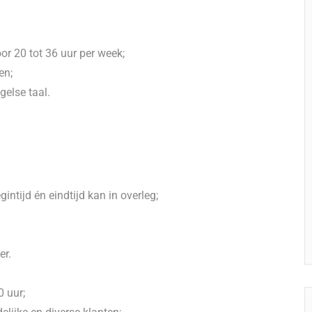
or 20 tot 36 uur per week;
en;
else taal.
gintijd én eindtijd kan in overleg;
er.
0 uur;