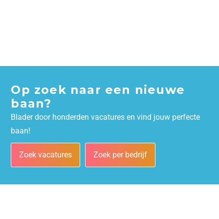
Op zoek naar een nieuwe
baan?
Blader door honderden vacatures en vind jouw perfecte
baan!
Zoek vacatures
Zoek per bedrijf