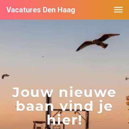
Vacatures Den Haag
Vacatures per bedrijf in Den Haag
Populair
Jouw nieuwe
baan vind je
hier!