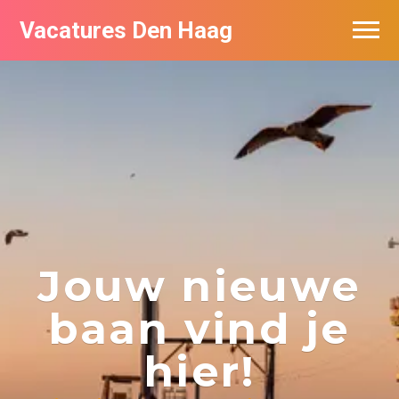
Vacatures Den Haag
Vacatures per bedrijf in Den Haag
Populair
Jouw nieuwe
baan vind je
hier!