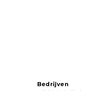
Bedrijven
vacatures bij de leukste bedrijven!