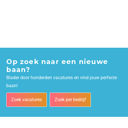
Op zoek naar een nieuwe
baan?
Blader door honderden vacatures en vind jouw perfecte
baan!
Zoek vacatures
Zoek per bedrijf