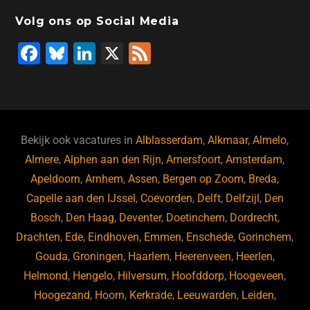
o
n
o
s
p
Volg ons op Social Media
o
n
p
F
Bl
Li
X
F
k
a
u
n
e
c
e
k
e
e
s
e
d
b
ky
dI
Bekijk ook vacatures in
Alblasserdam
,
Alkmaar
,
Almelo
,
o
n
Almere
,
Alphen aan den Rijn
,
Amersfoort
,
Amsterdam
,
Apeldoorn
,
Arnhem
,
Assen
,
Bergen op Zoom
,
Breda
,
o
Capelle aan den IJssel
,
Coevorden
,
Delft
,
Delfzijl
,
Den
k
Bosch
,
Den Haag
,
Deventer
,
Doetinchem
,
Dordrecht
,
Drachten
,
Ede
,
Eindhoven
,
Emmen
,
Enschede
,
Gorinchem
,
Gouda
,
Groningen
,
Haarlem
,
Heerenveen
,
Heerlen
,
Helmond
,
Hengelo
,
Hilversum
,
Hoofddorp
,
Hoogeveen
,
Hoogezand
,
Hoorn
,
Kerkrade
,
Leeuwarden
,
Leiden
,