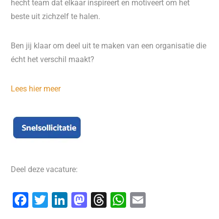
hecht team dat elkaar inspireert en motiveert om het
beste uit zichzelf te halen.
Ben jij klaar om deel uit te maken van een organisatie die
écht het verschil maakt?
Lees hier meer
Deel deze vacature:
F
T
Li
M
T
W
E
a
wi
n
a
hr
h
m