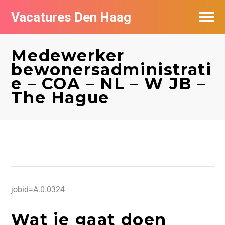
Vacatures Den Haag
Vacatures per bedrijf in Den Haag
Medewerker
Populair
bewonersadministrati
e – COA – NL – W JB –
The Hague
jobid=A.0.0324
Wat je gaat doen