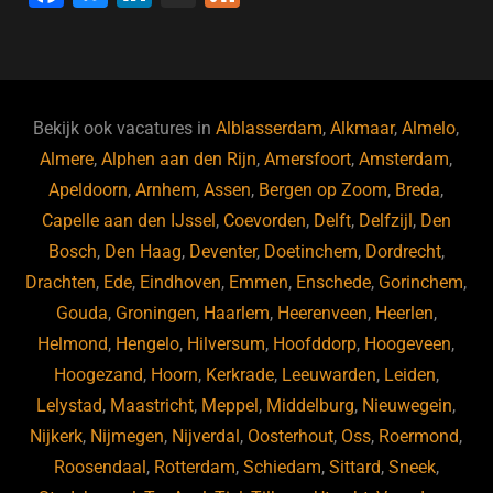
a
u
n
e
c
e
k
e
e
s
e
d
b
ky
dI
Bekijk ook vacatures in
Alblasserdam
,
Alkmaar
,
Almelo
,
o
n
Almere
,
Alphen aan den Rijn
,
Amersfoort
,
Amsterdam
,
Apeldoorn
,
Arnhem
,
Assen
,
Bergen op Zoom
,
Breda
,
o
Capelle aan den IJssel
,
Coevorden
,
Delft
,
Delfzijl
,
Den
k
Bosch
,
Den Haag
,
Deventer
,
Doetinchem
,
Dordrecht
,
Drachten
,
Ede
,
Eindhoven
,
Emmen
,
Enschede
,
Gorinchem
,
Gouda
,
Groningen
,
Haarlem
,
Heerenveen
,
Heerlen
,
Helmond
,
Hengelo
,
Hilversum
,
Hoofddorp
,
Hoogeveen
,
Hoogezand
,
Hoorn
,
Kerkrade
,
Leeuwarden
,
Leiden
,
Lelystad
,
Maastricht
,
Meppel
,
Middelburg
,
Nieuwegein
,
Nijkerk
,
Nijmegen
,
Nijverdal
,
Oosterhout
,
Oss
,
Roermond
,
Roosendaal
,
Rotterdam
,
Schiedam
,
Sittard
,
Sneek
,