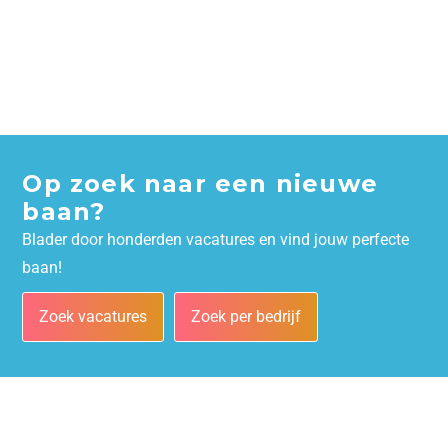
Op zoek naar een nieuwe
baan?
Blader door honderden vacatures en vind jouw perfecte
baan!
Zoek vacatures
Zoek per bedrijf