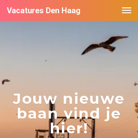
Vacatures Den Haag
Vacatures per bedrijf in Den Haag
Populair
Jouw nieuwe
baan vind je
hier!